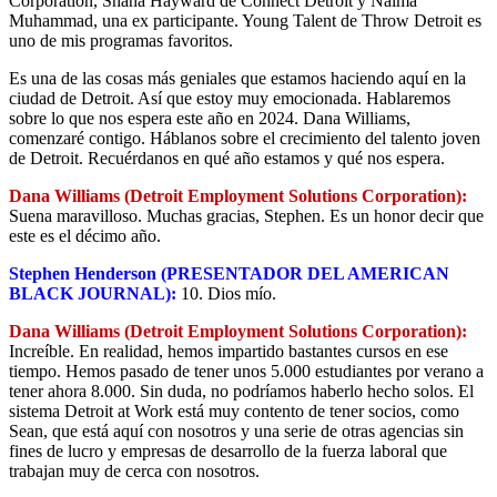
Corporation, Shana Hayward de Connect Detroit y Naima
Muhammad, una ex participante. Young Talent de Throw Detroit es
uno de mis programas favoritos.
Es una de las cosas más geniales que estamos haciendo aquí en la
ciudad de Detroit. Así que estoy muy emocionada. Hablaremos
sobre lo que nos espera este año en 2024. Dana Williams,
comenzaré contigo. Háblanos sobre el crecimiento del talento joven
de Detroit. Recuérdanos en qué año estamos y qué nos espera.
Dana Williams (Detroit Employment Solutions Corporation):
Suena maravilloso. Muchas gracias, Stephen. Es un honor decir que
este es el décimo año.
Stephen Henderson (PRESENTADOR DEL AMERICAN
BLACK JOURNAL):
10. Dios mío.
Dana Williams (Detroit Employment Solutions Corporation):
Increíble. En realidad, hemos impartido bastantes cursos en ese
tiempo. Hemos pasado de tener unos 5.000 estudiantes por verano a
tener ahora 8.000. Sin duda, no podríamos haberlo hecho solos. El
sistema Detroit at Work está muy contento de tener socios, como
Sean, que está aquí con nosotros y una serie de otras agencias sin
fines de lucro y empresas de desarrollo de la fuerza laboral que
trabajan muy de cerca con nosotros.