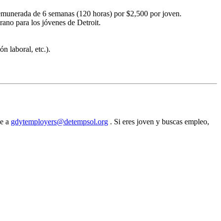
remunerada de 6 semanas (120 horas) por $2,500 por joven.
ano para los jóvenes de Detroit.
n laboral, etc.).
be a
gdytemployers@detempsol.org
. Si eres joven y buscas empleo,