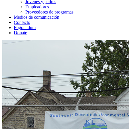
Jóvenes y padres
Empleadores
Proveedores de programas
Medios de comunicación
Contacto
Fogonadura
Donate