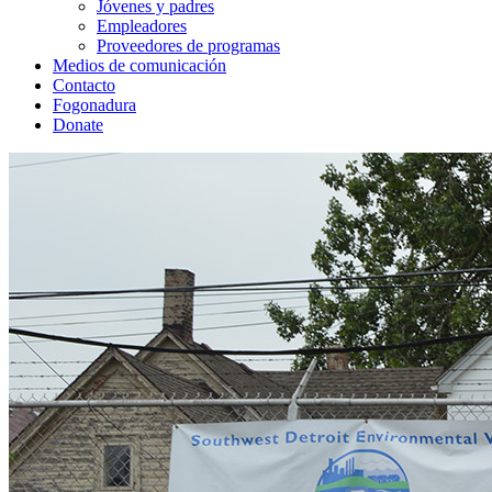
Jóvenes y padres
Empleadores
Proveedores de programas
Medios de comunicación
Contacto
Fogonadura
Donate