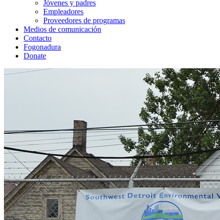
Jóvenes y padres
Empleadores
Proveedores de programas
Medios de comunicación
Contacto
Fogonadura
Donate