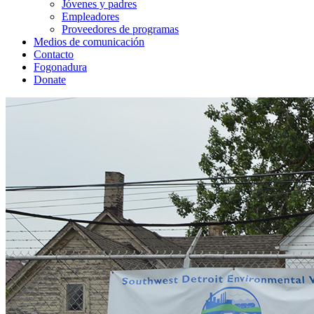
Jóvenes y padres
Empleadores
Proveedores de programas
Medios de comunicación
Contacto
Fogonadura
Donate