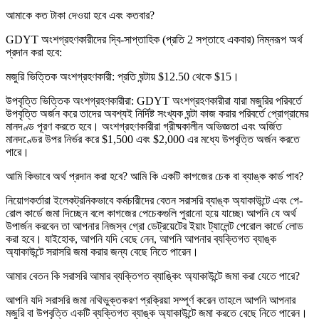
আমাকে কত টাকা দেওয়া হবে এবং কতবার?
GDYT অংশগ্রহণকারীদের দ্বি-সাপ্তাহিক (প্রতি 2 সপ্তাহে একবার) নিম্নরূপ অর্থ
প্রদান করা হবে:
মজুরি ভিত্তিক অংশগ্রহণকারী: প্রতি ঘন্টায় $12.50 থেকে $15।
উপবৃত্তি ভিত্তিক অংশগ্রহণকারীরা: GDYT অংশগ্রহণকারীরা যারা মজুরির পরিবর্তে
উপবৃত্তি অর্জন করে তাদের অবশ্যই নির্দিষ্ট সংখ্যক ঘন্টা কাজ করার পরিবর্তে প্রোগ্রামের
মানদণ্ড পূরণ করতে হবে। অংশগ্রহণকারীরা গ্রীষ্মকালীন অভিজ্ঞতা এবং অর্জিত
মানদণ্ডের উপর নির্ভর করে $1,500 এবং $2,000 এর মধ্যে উপবৃত্তি অর্জন করতে
পারে।
আমি কিভাবে অর্থ প্রদান করা হবে? আমি কি একটি কাগজের চেক বা ব্যাঙ্ক কার্ড পাব?
নিয়োগকর্তারা ইলেকট্রনিকভাবে কর্মচারীদের বেতন সরাসরি ব্যাঙ্ক অ্যাকাউন্টে এবং পে-
রোল কার্ডে জমা দিচ্ছেন বলে কাগজের পেচেকগুলি পুরানো হয়ে যাচ্ছে৷ আপনি যে অর্থ
উপার্জন করবেন তা আপনার নিজস্ব গ্রো ডেট্রয়েটের ইয়াং ট্যালেন্ট পেরোল কার্ডে লোড
করা হবে। যাইহোক, আপনি যদি বেছে নেন, আপনি আপনার ব্যক্তিগত ব্যাঙ্ক
অ্যাকাউন্টে সরাসরি জমা করার জন্য বেছে নিতে পারেন।
আমার বেতন কি সরাসরি আমার ব্যক্তিগত ব্যাঙ্কিং অ্যাকাউন্টে জমা করা যেতে পারে?
আপনি যদি সরাসরি জমা নথিভুক্তকরণ প্রক্রিয়া সম্পূর্ণ করেন তাহলে আপনি আপনার
মজুরি বা উপবৃত্তি একটি ব্যক্তিগত ব্যাঙ্ক অ্যাকাউন্টে জমা করতে বেছে নিতে পারেন।