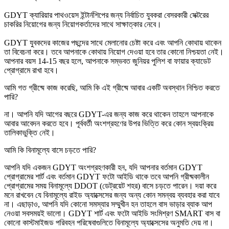
GDYT ক্যারিয়ার পাথওয়েস ইন্টার্নশিপের জন্য নির্বাচিত যুবকরা বেসরকারী সেক্টরের
চাকরির নিয়োগের জন্য নিয়োগকর্তাদের সাথে সাক্ষাত্কার নেবে।
GDYT যুবকদের কাজের পছন্দের সাথে মেলানোর চেষ্টা করে এবং আপনি কোথায় থাকেন
তা বিবেচনা করে। তবে আপনাকে কোথায় নিয়োগ দেওয়া হবে তার কোনো নিশ্চয়তা নেই।
আপনার বয়স 14-15 বছর হলে, আপনাকে সম্ভবত জুনিয়র পুলিশ বা ফায়ার ক্যাডেট
প্রোগ্রামে রাখা হবে।
আমি গত গ্রীষ্মে কাজ করেছি, আমি কি এই গ্রীষ্মে আবার একটি অবস্থান নিশ্চিত করতে
পারি?
না। আপনি যদি আগের বছরে GDYT-এর জন্য কাজ করে থাকেন তাহলে আপনাকে
আবার আবেদন করতে হবে। পূর্ববর্তী অংশগ্রহণের উপর ভিত্তি করে কোন স্বয়ংক্রিয়
তালিকাভুক্তি নেই।
আমি কি বিনামূল্যে বাসে চড়তে পারি?
আপনি যদি একজন GDYT অংশগ্রহণকারী হন, যদি আপনার বর্তমান GDYT
প্রোগ্রামের শার্ট এবং বর্তমান GDYT ফটো আইডি থাকে তবে আপনি গ্রীষ্মকালীন
প্রোগ্রামের সময় বিনামূল্যে DDOT (ডেট্রয়েট শহর) বাসে চড়তে পারেন। দয়া করে
মনে রাখবেন যে বিনামূল্যে রাইড অ্যাক্সেসের জন্য অন্য কোন সমন্বয় ব্যবহার করা যাবে
না। এছাড়াও, আপনি যদি কোনো সমস্যার সম্মুখীন হন তাহলে বাস ভাড়ার ব্যাক আপ
নেওয়া সবসময়ই ভালো। GDYT শার্ট এবং ফটো আইডি সংমিশ্রণ SMART বাস বা
কোনো কাস্টমাইজড পরিবহন পরিষেবাগুলিতে বিনামূল্যে অ্যাক্সেসের অনুমতি দেয় না।