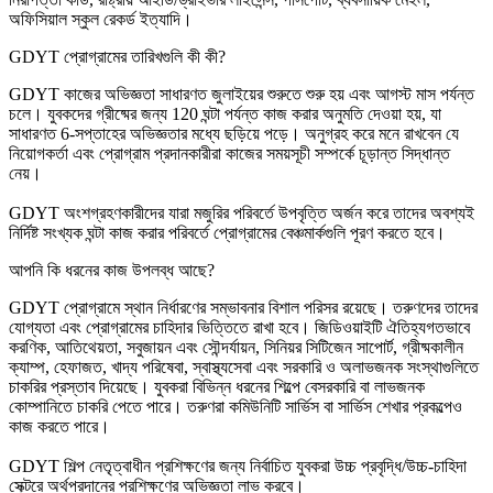
অফিসিয়াল স্কুল রেকর্ড ইত্যাদি।
GDYT প্রোগ্রামের তারিখগুলি কী কী?
GDYT কাজের অভিজ্ঞতা সাধারণত জুলাইয়ের শুরুতে শুরু হয় এবং আগস্ট মাস পর্যন্ত
চলে। যুবকদের গ্রীষ্মের জন্য 120 ঘন্টা পর্যন্ত কাজ করার অনুমতি দেওয়া হয়, যা
সাধারণত 6-সপ্তাহের অভিজ্ঞতার মধ্যে ছড়িয়ে পড়ে। অনুগ্রহ করে মনে রাখবেন যে
নিয়োগকর্তা এবং প্রোগ্রাম প্রদানকারীরা কাজের সময়সূচী সম্পর্কে চূড়ান্ত সিদ্ধান্ত
নেয়।
GDYT অংশগ্রহণকারীদের যারা মজুরির পরিবর্তে উপবৃত্তি অর্জন করে তাদের অবশ্যই
নির্দিষ্ট সংখ্যক ঘন্টা কাজ করার পরিবর্তে প্রোগ্রামের বেঞ্চমার্কগুলি পূরণ করতে হবে।
আপনি কি ধরনের কাজ উপলব্ধ আছে?
GDYT প্রোগ্রামে স্থান নির্ধারণের সম্ভাবনার বিশাল পরিসর রয়েছে। তরুণদের তাদের
যোগ্যতা এবং প্রোগ্রামের চাহিদার ভিত্তিতে রাখা হবে। জিডিওয়াইটি ঐতিহ্যগতভাবে
করণিক, আতিথেয়তা, সবুজায়ন এবং সৌন্দর্যায়ন, সিনিয়র সিটিজেন সাপোর্ট, গ্রীষ্মকালীন
ক্যাম্প, হেফাজত, খাদ্য পরিষেবা, স্বাস্থ্যসেবা এবং সরকারি ও অলাভজনক সংস্থাগুলিতে
চাকরির প্রস্তাব দিয়েছে। যুবকরা বিভিন্ন ধরনের শিল্পে বেসরকারি বা লাভজনক
কোম্পানিতে চাকরি পেতে পারে। তরুণরা কমিউনিটি সার্ভিস বা সার্ভিস শেখার প্রকল্পেও
কাজ করতে পারে।
GDYT শিল্প নেতৃত্বাধীন প্রশিক্ষণের জন্য নির্বাচিত যুবকরা উচ্চ প্রবৃদ্ধি/উচ্চ-চাহিদা
সেক্টরে অর্থপ্রদানের প্রশিক্ষণের অভিজ্ঞতা লাভ করবে।