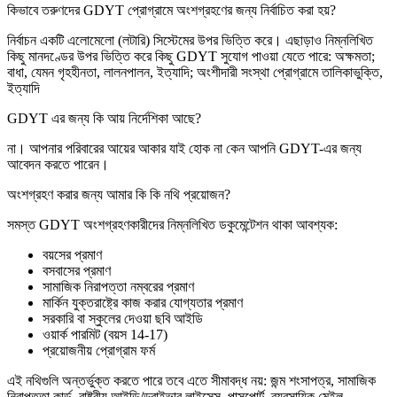
কিভাবে তরুণদের GDYT প্রোগ্রামে অংশগ্রহণের জন্য নির্বাচিত করা হয়?
নির্বাচন একটি এলোমেলো (লটারি) সিস্টেমের উপর ভিত্তি করে। এছাড়াও নিম্নলিখিত
কিছু মানদণ্ডের উপর ভিত্তি করে কিছু GDYT সুযোগ পাওয়া যেতে পারে: অক্ষমতা;
বাধা, যেমন গৃহহীনতা, লালনপালন, ইত্যাদি; অংশীদারী সংস্থা প্রোগ্রামে তালিকাভুক্তি,
ইত্যাদি
GDYT এর জন্য কি আয় নির্দেশিকা আছে?
না। আপনার পরিবারের আয়ের আকার যাই হোক না কেন আপনি GDYT-এর জন্য
আবেদন করতে পারেন।
অংশগ্রহণ করার জন্য আমার কি কি নথি প্রয়োজন?
সমস্ত GDYT অংশগ্রহণকারীদের নিম্নলিখিত ডকুমেন্টেশন থাকা আবশ্যক:
বয়সের প্রমাণ
বসবাসের প্রমাণ
সামাজিক নিরাপত্তা নম্বরের প্রমাণ
মার্কিন যুক্তরাষ্ট্রে কাজ করার যোগ্যতার প্রমাণ
সরকারি বা স্কুলের দেওয়া ছবি আইডি
ওয়ার্ক পারমিট (বয়স 14-17)
প্রয়োজনীয় প্রোগ্রাম ফর্ম
এই নথিগুলি অন্তর্ভুক্ত করতে পারে তবে এতে সীমাবদ্ধ নয়: জন্ম শংসাপত্র, সামাজিক
নিরাপত্তা কার্ড, রাষ্ট্রীয় আইডি/ড্রাইভার লাইসেন্স, পাসপোর্ট, ব্যবসায়িক মেইল,