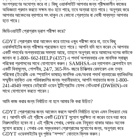
অংশগ্রহণের অযোগ্য করে না। কিছু ওয়ার্কসাইট আপনার জন্য গ্রীষ্মকালীন কাজের
অভিজ্ঞতা প্রদান করতে সক্ষম নাও হতে পারে, তবে অন্যরা হতে পারে। অনুগ্রহ করে
আপনার আবেদনের ব্যাপারে সৎ থাকুন যে কোনো গ্রেপ্তার বা দোষী সাব্যস্ত আপনার
হতে পারে।
জিডিওয়াইটি প্রোগ্রাম ড্রাগ পরীক্ষা করে?
GDYT প্রোগ্রাম যারা আবেদন করে তাদের ওষুধ পরীক্ষা করে না, তবে কিছু
ওয়ার্কসাইটের জন্য পরীক্ষার প্রয়োজন হতে পারে। আপনি যদি মনে করেন যে আপনার
একটি পদার্থের অপব্যবহারের সমস্যা আছে, তাহলে অনুগ্রহ করে আমাদের দলের কাউকে
জানান বা 1-800- 662-HELP (4357) এ পদার্থ অপব্যবহার এবং মানসিক স্বাস্থ্য
পরিষেবা প্রশাসনের সাথে যোগাযোগ করুন। SAMHSA-এর ন্যাশনাল হেল্পলাইন হল
একটি বিনামূল্যে, গোপনীয়, 24/7, 365-দিন- বছরে চিকিত্সার রেফারেল এবং তথ্য
পরিষেবা (ইংরেজি এবং স্প্যানিশ ভাষায়) মানসিক এবং/অথবা পদার্থ ব্যবহারের ব্যাধিগুলির
সম্মুখীন ব্যক্তি এবং পরিবারগুলির জন্য৷ স্থানীয়ভাবে, আপনি সহায়তার জন্য 1-800-
241-4949 নম্বরে ডেট্রয়েট ওয়েন ইন্টিগ্রেটেড হেলথ নেটওয়ার্ক (DWIHN)-এর
সাথে যোগাযোগ করতে পারেন।
আমি কাজ করার জন্য নির্বাচিত না হলে আমার কি করা উচিত?
GDYT প্রোগ্রামের জন্য আবেদন করলে আপনি নির্বাচিত হবেন এমন নিশ্চয়তা দেয়
না। আপনি যদি এই গ্রীষ্মে একটি GDYT সুযোগ সুরক্ষিত না করেন তবে দয়া করে
নিরুৎসাহিত হবেন না। এই গ্রীষ্মে শেখার, খেলার এবং নিযুক্ত থাকার আরও অনেক
সুযোগ রয়েছে। শেখার এবং সমৃদ্ধকরণ প্রোগ্রামের সুযোগের জন্য, অনুগ্রহ করে
GDYT ওয়েবসাইটের যুব পৃষ্ঠার "সম্পদ" বোতামে ক্লিক করুন।